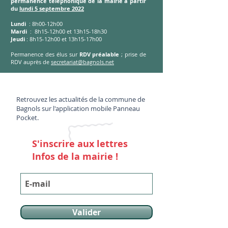
permanence téléphonique de la mairie à partir
du
lundi 5 septembre 2022
Lundi
: 8h00-12h00
Mardi
: 8h15-12h00 et 13h15-18h30
Jeudi
: 8h15-12h00 et 13h15-17h00
Permanence des élus sur
RDV préalable
; prise de
RDV auprès de
secretariat@bagnols.net
ACTUALITÉ
S MAIRIE
ACTUALITÉ
S MAIRIE
Retrouvez les actualités de la commune de
Bagnols sur l'application mobile Panneau
Pocket.
S'inscrire aux lettres
Infos de la mairie !
Valider