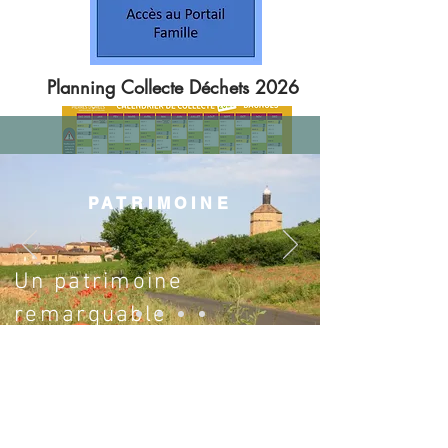
Planning Collecte Déchets 2026
PATRIMOINE
Un patrimoine
remarquable
LE CHÂTEAU DE BAGNOLS
"C'est au XIIIe siècle, de 1217 à 1221
que Guichard d'Oingt fait ériger une forteresse