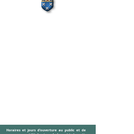
BAGNOLS : "Petit chien de village" a dit la
Marquise de Sévigné
. A coup sûr un merveilleux
petit village en pierres dorées, avec ses façades
brillant des mille reflets des cristaux de ses
pierres. Une église du XVe siècle où l’on peut
admirer de magnifiques vitraux contemporains.
Un château du XIIIe siècle, imposante demeure
magnifiquement restaurée en un hôtel restaurant
de très grand standing.
Un cadre et une ambiance remarquables qui
méritent votre visite.
173 Ha de vignes
752 habitants en 2020
LA COMMUNE
OUVERTURE AU PUBLIC DE LA
MAIRIE
Horaires et jours d'ouverture au public et de