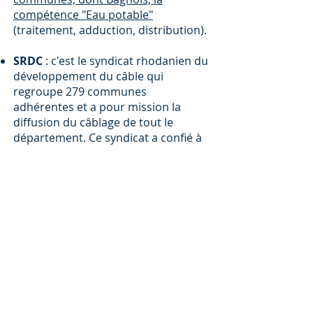
compétence "Eau potable"
(traitement, adduction, distribution).
SRDC
: c'est le syndicat rhodanien du
développement du câble qui
regroupe 279 communes
adhérentes et a pour mission la
diffusion du câblage de tout le
département. Ce syndicat a confié à
un syndicat mixte,
l'EPARI
(Établissement public des
Autoroutes rhodaniennes de
l'information), la conduite du projet ;
l'EPARI est le concédant.
Représentation de Bagnols dans
des organismes :
SIVU Jean Borel
: c'est le syndicat
intercommunal à vocation unique de