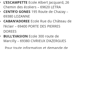
L’ESCAMPETTE
Ecole Albert Jacquard, 26
Chemin des écoliers – 69620 LETRA
CENTR’O GONES
195 Route de Chazay –
69380 LOZANNE
CABAN'ADOREE
Ecole Rue du
Château
de
l'éclair – 69400 PORTE DES PIERRES
DOREES
BULL'EVASION
Ecole 300 route de
Marcilly – 69380 CIVRIEUX D'AZERGUES
Pour toute information et demande de
première inscription,
contactez
directement la
C
oordination Accueils de
Loisirs de la CCBPD
.
Béatrice DUCLOS
Coordinatrice
Bureau
04 74 67 90 92
Mob.
06 80 17 20 20
b.duclos@cc-pierresdorees.com
Aurélie LACOMBE
Coordinatrice déléguée
GUICHET UNIQUE
04 37 55 87 32