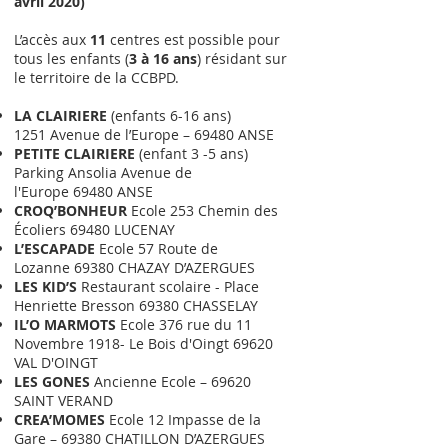
avril 2020)
L’accès aux
11
centres est possible pour
tous les enfants (
3 à 16 ans
) résidant sur
le territoire de la CCBPD.
LA CLAIRIERE
(enfants 6-16 ans)
1251 Avenue de l’Europe – 69480 ANSE
PETITE CLAIRIERE
(enfant 3 -5 ans)
Parking Ansolia Avenue de
l'Europe 69480 ANSE
CROQ’BONHEUR
Ecole 253 Chemin des
Écoliers 69480 LUCENAY
L’ESCAPADE
Ecole 57 Route de
Lozanne 69380 CHAZAY D’AZERGUES
LES KID’S
Restaurant scolaire - Place
Henriette Bresson 69380 CHASSELAY
IL’O MARMOTS
Ecole 376 rue du 11
Novembre 1918- Le Bois d'Oingt 69620
VAL D'OINGT
LES GONES
Ancienne Ecole – 69620
SAINT VERAND
CREA’MOMES
Ecole 12 Impasse de la
Gare – 69380 CHATILLON D’AZERGUES