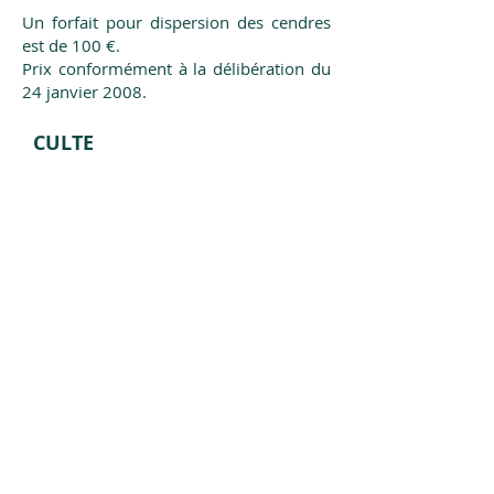
Un forfait pour dispersion des cendres
est de 100 €.
Prix conformément à la délibération du
24 janvier 2008.
CULTE
Bagnols fait partie de
la paroisse
Saint Vincent des Pierres Dorées
dont
les services sont regroupés à la cure
du Bois d’Oingt (Val d'Oingt), 73 rue
Peigneaux Dames, et rayonnent sur
dix-neuf communes.
Horaire des messes
Le site internet,
l’Info paroisse
hebdomadaire et le journal Arc-En
ciel
relaient les informations
pratiques paroissiales et apportent
des nouvelles de la vie de nos villages